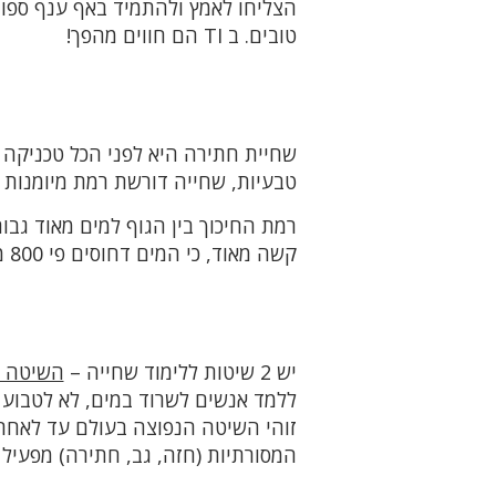
הצליחו לאמץ ולהתמיד באף ענף ספורט
טובים. ב TI הם חווים מהפך!
שחיית חתירה היא לפני הכל טכניקה –
טבעיות, שחייה דורשת רמת מיומנות א
רמת החיכוך בין הגוף למים מאוד גב
קשה מאוד, כי המים דחוסים פי 800 מהאוויר והפעלת יותר כוח רק מגבירה את החיכוך.
יש 2 שיטות ללימוד שחייה –
השיטה ה
ללמד אנשים לשרוד במים, לא לטבוע
זוהי השיטה הנפוצה בעולם עד לאחרונ
המסורתיות (חזה, גב, חתירה) מפעיל