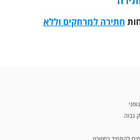
תירה
חות
חתירה למרחקים וללא
ופני
ק גבוה
חים להתמיד בספורט