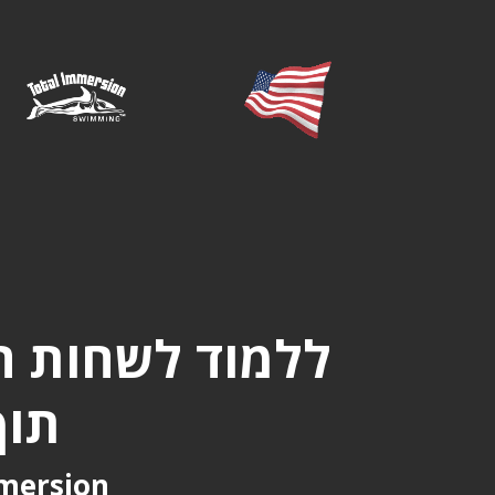
ללמוד לשחות ח
תוך 10 שבועות! בה
Total Immersion בית הספ