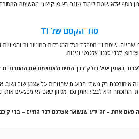
נון נוסף אלא שיטת לימוד שונה באופן קיצוני מהשיטה המסור
סוד הקסם של TI
האדם, בניגוד לדג, לא נולד עם כישורי שחייה. שיטת TI מטפלת בכל המגבל
רופן לכדי סגנון אלגנטי ונינוח.
בור באופן יעיל וחלק דרך המים ולצמצמם את ההתנגדות ל
והיא מורכבת רק משתי תנועות שחוזרות על עצמן שוב ושוב. 
ודעים לבצע גם 10,000 תנועות. החוכמה היא לבצע אותן נכון מכיוון שאם לא מבצ
פעם אחת – זה ידע שנשאר אצלכם לכל החיים – בדיוק כמו